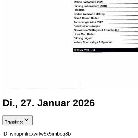
Di., 27. Januar 2026
Transkript
ID:
ivnapmlrcxwrlw5x5imboq8b